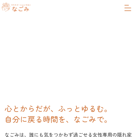
メ
内
ニ
容
ュ
を
ー
ス
キ
ッ
プ
心とからだが、ふっとゆるむ。
自分に戻る時間を、なごみで。
なごみは、誰にも気をつかわず過ごせる女性専用の隠れ家